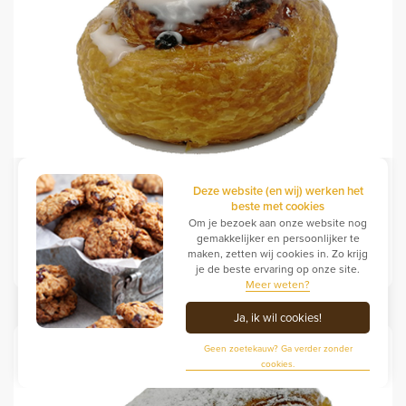
Deze website (en wij) werken het
beste met cookies
Ronde suis
Om je bezoek aan onze website nog
gemakkelijker en persoonlijker te
maken, zetten wij cookies in. Zo krijg
1.60
order
je de beste ervaring op onze site.
Meer weten?
Ja, ik wil cookies!
Geen zoetekauw? Ga verder zonder
cookies.