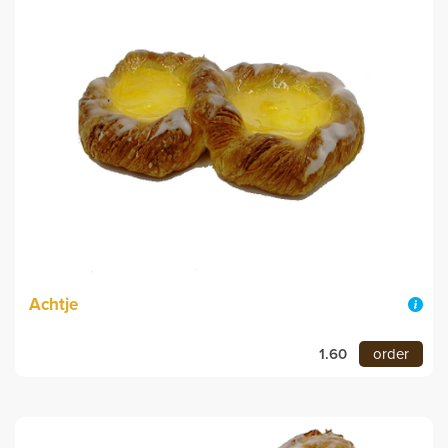
Achtje
1.60
order