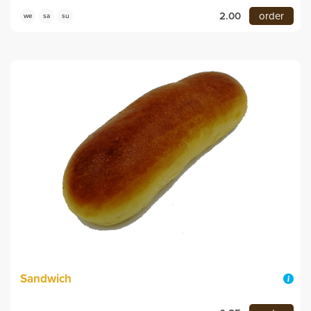
2.00
order
we
sa
su
Sandwich