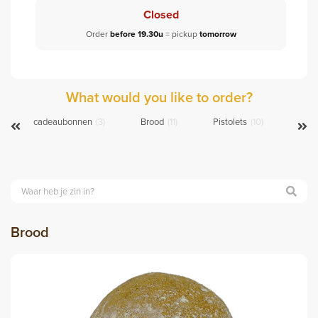
Closed
Order
before 19.30u
= pickup
tomorrow
What would you like to order?
cadeaubonnen
(3)
Brood
(11)
Pistolets
(10)
Koff
Brood