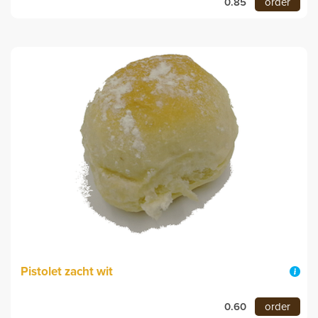
0.85
order
Pistolet zacht wit
0.60
order