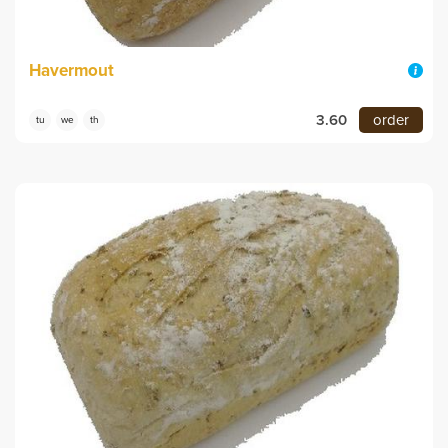
Havermout
3.60
order
tu
we
th