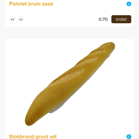
Pistolet bruin zaad
0.70
order
sa
su
Stokbrood groot wit