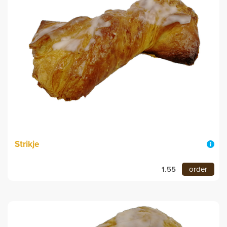
Strikje
1.55
order