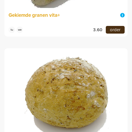
Gekiemde granen vita+
3.60
order
tu
we