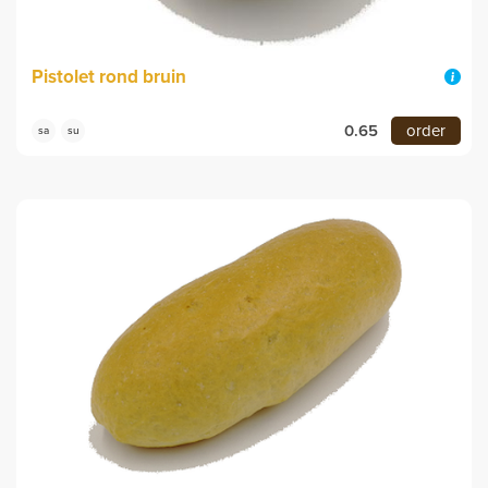
Pistolet rond bruin
0.65
order
sa
su